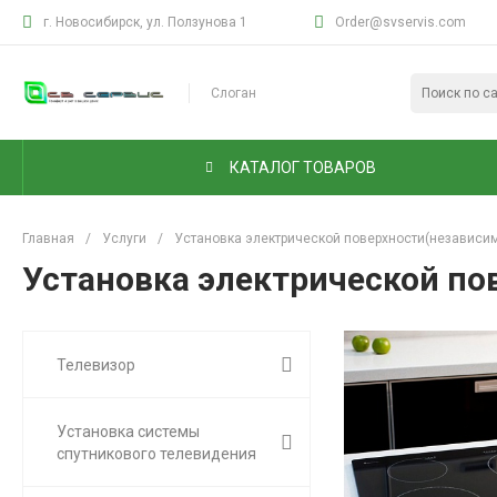
г. Новосибирск, ул. Ползунова 1
Order@svservis.com
Слоган
КАТАЛОГ ТОВАРОВ
Главная
/
Услуги
/
Установка электрической поверхности(независи
Установка электрической по
Телевизор
Установка системы
спутникового телевидения