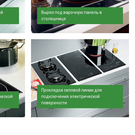
ой
Вырез под варочную панель в
столешнице
оз
Быстро и качественно произведем вырез
Вас
в столешнице под вашу варочную
панель...
Прокладка силовой линии для
ческой
подключения электрической
поверхности
ь в день
Подключим варочную поверхность,
ляется...
произведем прокладку силовой линии.