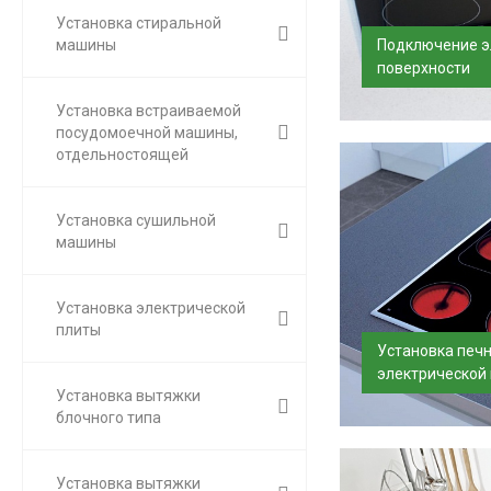
Установка стиральной
Подключение э
машины
поверхности
Установим и под
Установка встраиваемой
плиту в день дост
посудомоечной машины,
отдельностоящей
Установка сушильной
машины
Установка электрической
плиты
Установка печн
электрической
Установка вытяжки
Установка розетк
блочного типа
поверхности — ва
подключен...
Установка вытяжки