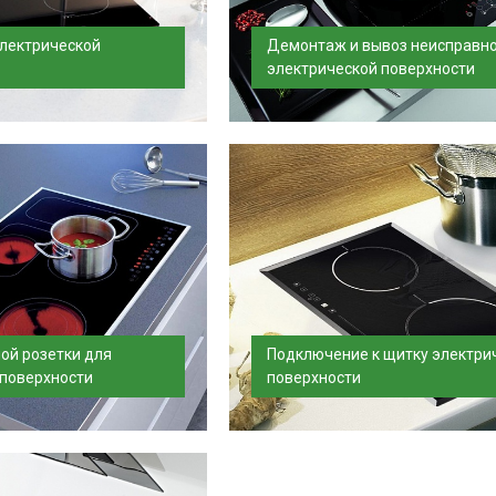
лектрической
Демонтаж и вывоз неисправн
электрической поверхности
ключим электрическую
Вы всегда сможете заказать выв
авки. В стоимость под...
бытовой техники в удобное для 
время.
ой розетки для
Подключение к щитку электри
 поверхности
поверхности
и для варочной
Подключим варочную поверхност
жный этап работ по
доставки. Подключение осуществ