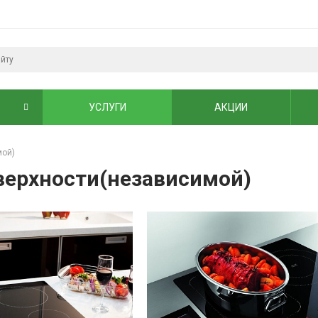
УСЛУГИ
АКЦИИ
мой)
верхности(независимой)