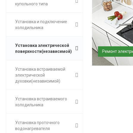
купольного типа
Установка и подключение
холодильника
Установка электрической
поверхности(независимой)
Ремонт электр
Произведем ремо
поверхности. Гар
Установка встраиваемой
месяцев....
электрической
духовки(независимой)
Установка встраиваемого
холодильника
Установка проточного
водонагревателя