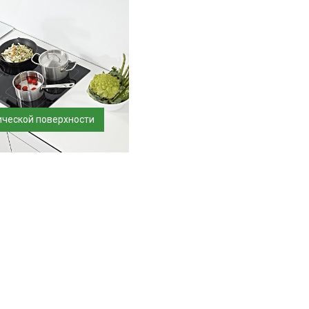
ической поверхности
нт варочной
антия составляет до 12